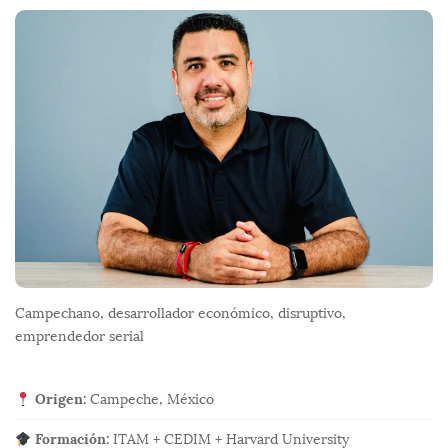
F
d
o
e
o
e
t
n
e
t
r
r
a
d
a
s
Campechano, desarrollador económico, disruptivo,
emprendedor serial
Origen:
Campeche, México
Formación:
ITAM + CEDIM + Harvard University