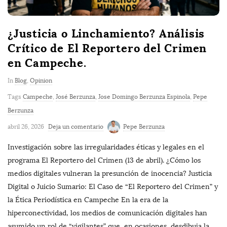
o
s
t
¿Justicia o Linchamiento? Análisis
s
Crítico de El Reportero del Crimen
en Campeche.
In
Blog
,
Opinion
Tags
Campeche
,
José Berzunza
,
Jose Domingo Berzunza Espinola
,
Pepe
Berzunza
abril 26, 2026
Deja un comentario
Pepe Berzunza
Investigación sobre las irregularidades éticas y legales en el
programa El Reportero del Crimen (13 de abril). ¿Cómo los
medios digitales vulneran la presunción de inocencia? Justicia
Digital o Juicio Sumario: El Caso de “El Reportero del Crimen” y
la Ética Periodística en Campeche En la era de la
hiperconectividad, los medios de comunicación digitales han
asumido un rol de “vigilantes” que, en ocasiones, desdibuja la