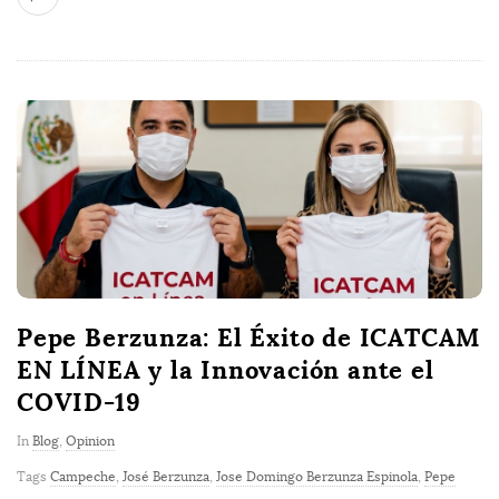
Pepe Berzunza: El Éxito de ICATCAM
EN LÍNEA y la Innovación ante el
COVID-19
In
Blog
,
Opinion
Tags
Campeche
,
José Berzunza
,
Jose Domingo Berzunza Espinola
,
Pepe