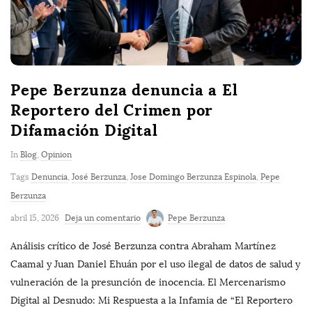
Pepe Berzunza denuncia a El
Reportero del Crimen por
Difamación Digital
In
Blog
,
Opinion
Tags
Denuncia
,
José Berzunza
,
Jose Domingo Berzunza Espinola
,
Pepe
Berzunza
abril 15, 2026
Deja un comentario
Pepe Berzunza
Análisis crítico de José Berzunza contra Abraham Martínez
Caamal y Juan Daniel Ehuán por el uso ilegal de datos de salud y
vulneración de la presunción de inocencia. El Mercenarismo
Digital al Desnudo: Mi Respuesta a la Infamia de “El Reportero