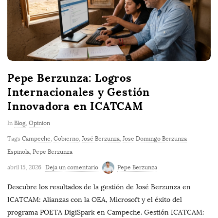
Pepe Berzunza: Logros
Internacionales y Gestión
Innovadora en ICATCAM
In
Blog
,
Opinion
Tags
Campeche
,
Gobierno
,
José Berzunza
,
Jose Domingo Berzunza
Espinola
,
Pepe Berzunza
abril 15, 2026
Deja un comentario
Pepe Berzunza
Descubre los resultados de la gestión de José Berzunza en
ICATCAM: Alianzas con la OEA, Microsoft y el éxito del
programa POETA DigiSpark en Campeche. Gestión ICATCAM: