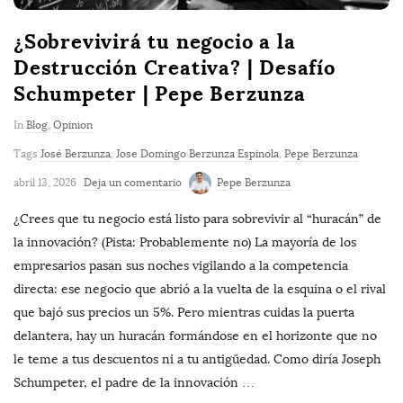
¿Sobrevivirá tu negocio a la
Destrucción Creativa? | Desafío
Schumpeter | Pepe Berzunza
In
Blog
,
Opinion
Tags
José Berzunza
,
Jose Domingo Berzunza Espinola
,
Pepe Berzunza
abril 13, 2026
Deja un comentario
Pepe Berzunza
¿Crees que tu negocio está listo para sobrevivir al “huracán” de
la innovación? (Pista: Probablemente no) La mayoría de los
empresarios pasan sus noches vigilando a la competencia
directa: ese negocio que abrió a la vuelta de la esquina o el rival
que bajó sus precios un 5%. Pero mientras cuidas la puerta
delantera, hay un huracán formándose en el horizonte que no
le teme a tus descuentos ni a tu antigüedad. Como diría Joseph
Schumpeter, el padre de la innovación
…