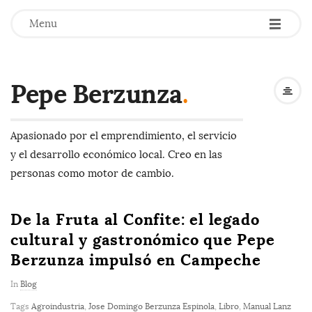
-
-
-
Menu
Pepe Berzunza
.
Apasionado por el emprendimiento, el servicio
y el desarrollo económico local. Creo en las
personas como motor de cambio.
De la Fruta al Confite: el legado
cultural y gastronómico que Pepe
Berzunza impulsó en Campeche
In
Blog
Tags
Agroindustria
,
Jose Domingo Berzunza Espinola
,
Libro
,
Manual Lanz