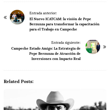
P
Entrada anterior:
o
El Nuevo ICATCAM: la visión de Pepe
Berzunza para transformar la capacitación
s
para el Trabajo en Campeche
t
N
Entrada siguiente:
a
Campeche Estado Amigo: La Estrategia de
v
Pepe Berzunza de Atracción de
i
Inversiones con Impacto Real
g
a
t
Related Posts:
i
o
n