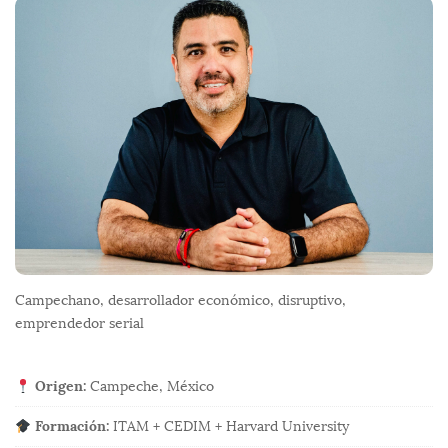
o
o
t
e
r
Campechano, desarrollador económico, disruptivo,
emprendedor serial
Origen:
Campeche, México
Formación:
ITAM + CEDIM + Harvard University