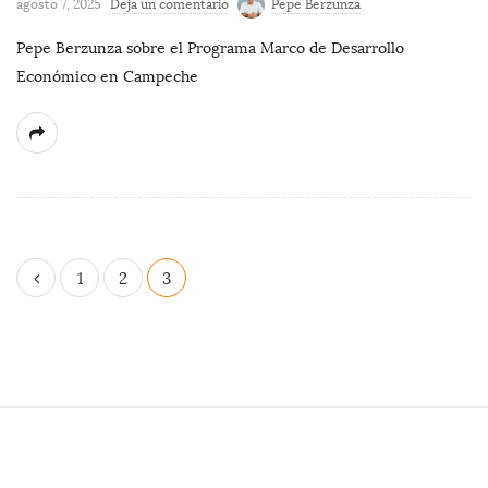
agosto 7, 2025
Deja un comentario
Pepe Berzunza
Pepe Berzunza sobre el Programa Marco de Desarrollo
Económico en Campeche
P
1
2
3
a
g
i
n
a
S
c
i
i
t