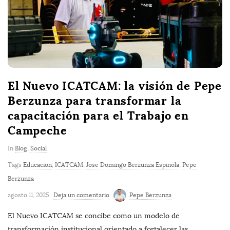
El Nuevo ICATCAM: la visión de Pepe
Berzunza para transformar la
capacitación para el Trabajo en
Campeche
In
Blog
,
Social
Tags
Educacion
,
ICATCAM
,
Jose Domingo Berzunza Espinola
,
Pepe
Berzunza
agosto 11, 2025
Deja un comentario
Pepe Berzunza
El Nuevo ICATCAM se concibe como un modelo de
transformación institucional orientado a fortalecer las