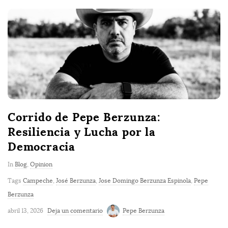
Corrido de Pepe Berzunza:
Resiliencia y Lucha por la
Democracia
In
Blog
,
Opinion
Tags
Campeche
,
José Berzunza
,
Jose Domingo Berzunza Espinola
,
Pepe
Berzunza
abril 13, 2026
Deja un comentario
Pepe Berzunza