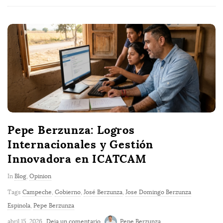
Pepe Berzunza: Logros
Internacionales y Gestión
Innovadora en ICATCAM
In
Blog
,
Opinion
Tags
Campeche
,
Gobierno
,
José Berzunza
,
Jose Domingo Berzunza
Espinola
,
Pepe Berzunza
abril 15, 2026
Deja un comentario
Pepe Berzunza