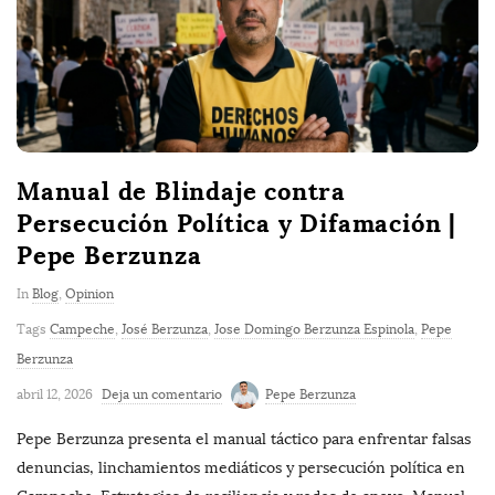
Manual de Blindaje contra
Persecución Política y Difamación |
Pepe Berzunza
In
Blog
,
Opinion
Tags
Campeche
,
José Berzunza
,
Jose Domingo Berzunza Espinola
,
Pepe
Berzunza
abril 12, 2026
Deja un comentario
Pepe Berzunza
Pepe Berzunza presenta el manual táctico para enfrentar falsas
denuncias, linchamientos mediáticos y persecución política en