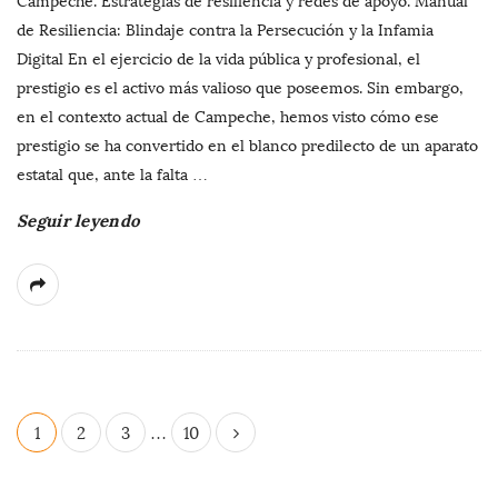
Campeche. Estrategias de resiliencia y redes de apoyo. Manual
de Resiliencia: Blindaje contra la Persecución y la Infamia
Digital En el ejercicio de la vida pública y profesional, el
prestigio es el activo más valioso que poseemos. Sin embargo,
en el contexto actual de Campeche, hemos visto cómo ese
prestigio se ha convertido en el blanco predilecto de un aparato
estatal que, ante la falta
…
Seguir leyendo
P
1
2
3
…
10
a
g