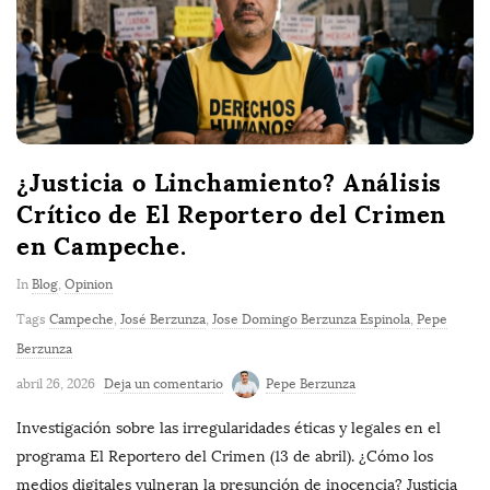
¿Justicia o Linchamiento? Análisis
Crítico de El Reportero del Crimen
en Campeche.
In
Blog
,
Opinion
Tags
Campeche
,
José Berzunza
,
Jose Domingo Berzunza Espinola
,
Pepe
Berzunza
abril 26, 2026
Deja un comentario
Pepe Berzunza
Investigación sobre las irregularidades éticas y legales en el
programa El Reportero del Crimen (13 de abril). ¿Cómo los
medios digitales vulneran la presunción de inocencia? Justicia