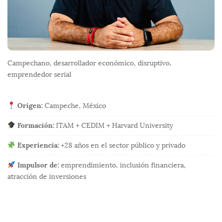
a
d
a
s
Campechano, desarrollador económico, disruptivo,
emprendedor serial
Origen:
Campeche, México
Formación:
ITAM + CEDIM + Harvard University
Experiencia:
+28 años en el sector público y privado
Impulsor de:
emprendimiento, inclusión financiera,
atracción de inversiones