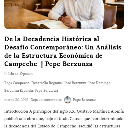
De la Decadencia Histórica al
Desafío Contemporáneo: Un Análisis
de la Estructura Económica de
Campeche | Pepe Berzunza
In
Libros
,
Opinion
Tags
Campeche
,
Desarrollo Regional
,
José Berzunza
,
Jose Domingo
Berzunza Espinola
,
Pepe Berzunza
marzo 30, 2026
Deja un comentario
Pepe Berzunza
Introducción A principios del siglo XX, Gustavo Martínez Alomía
publicó una obra que, bajo el título Causas que han determinado
la decadencia del Estado de Campeche, sacudió las estructuras