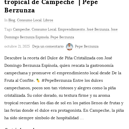
tropical de Campeche | Pepe
Berzunza
In
Blog
,
Consumo Local
,
Libros
Tags
Campeche
,
Consumo Local
,
Emprendimiento
,
José Berzunza
,
Jose
Domingo Berzunza Espinola
,
Pepe Berzunza
octubre 21, 2025
Deja un comentario
Pepe Berzunza
Descubre la receta del Dulce de Piña Cristalizada con José
Domingo Berzunza Espínola, quien rescata la gastronomía
campechana y promueve el emprendimiento local desde De la
Fruta al Confite.
#PepeBerzunza Entre los dulces
campechanos, pocos son tan vistosos y alegres como la piña
cristalizada. Su color dorado, su textura firme y su aroma
tropical recuerdan los días de sol en los patios llenos de frutas y
las ferias donde el dulce era protagonista. En Campeche, la piña
ha sido siempre símbolo de hospitalidad
…