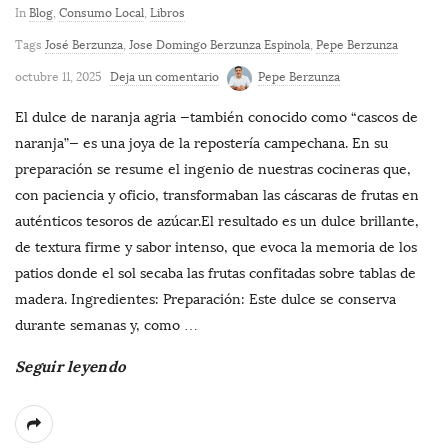
In
Blog
,
Consumo Local
,
Libros
Tags
José Berzunza
,
Jose Domingo Berzunza Espinola
,
Pepe Berzunza
octubre 11, 2025
Deja un comentario
Pepe Berzunza
El dulce de naranja agria —también conocido como “cascos de
naranja”— es una joya de la repostería campechana. En su
preparación se resume el ingenio de nuestras cocineras que,
con paciencia y oficio, transformaban las cáscaras de frutas en
auténticos tesoros de azúcar.El resultado es un dulce brillante,
de textura firme y sabor intenso, que evoca la memoria de los
patios donde el sol secaba las frutas confitadas sobre tablas de
madera. Ingredientes: Preparación: Este dulce se conserva
durante semanas y, como
…
Seguir leyendo