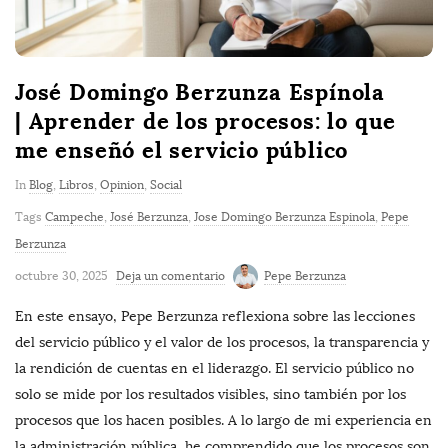
José Domingo Berzunza Espínola
| Aprender de los procesos: lo que
me enseñó el servicio público
In
Blog
,
Libros
,
Opinion
,
Social
Tags
Campeche
,
José Berzunza
,
Jose Domingo Berzunza Espinola
,
Pepe
Berzunza
octubre 30, 2025
Deja un comentario
Pepe Berzunza
En este ensayo, Pepe Berzunza reflexiona sobre las lecciones
del servicio público y el valor de los procesos, la transparencia y
la rendición de cuentas en el liderazgo. El servicio público no
solo se mide por los resultados visibles, sino también por los
procesos que los hacen posibles. A lo largo de mi experiencia en
la administración pública, he comprendido que los procesos son