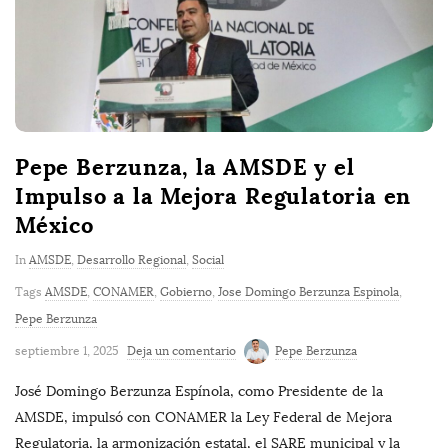
Pepe Berzunza, la AMSDE y el
Impulso a la Mejora Regulatoria en
México
In
AMSDE
,
Desarrollo Regional
,
Social
Tags
AMSDE
,
CONAMER
,
Gobierno
,
Jose Domingo Berzunza Espinola
,
Pepe Berzunza
septiembre 1, 2025
Deja un comentario
Pepe Berzunza
José Domingo Berzunza Espínola, como Presidente de la
AMSDE, impulsó con CONAMER la Ley Federal de Mejora
Regulatoria, la armonización estatal, el SARE municipal y la