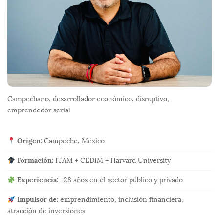
r
Campechano, desarrollador económico, disruptivo,
emprendedor serial
Origen:
Campeche, México
Formación:
ITAM + CEDIM + Harvard University
Experiencia:
+28 años en el sector público y privado
Impulsor de:
emprendimiento, inclusión financiera,
atracción de inversiones