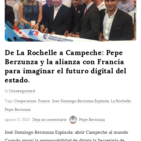
De La Rochelle a Campeche: Pepe
Berzunza y la alianza con Francia
para imaginar el futuro digital del
estado.
In
Uncategorized
Tags
Cooperacion
,
France
,
Jose Domingo Berzunza Espinola
,
La Rochelle
,
Pepe Berzunza
agosto 5, 2025
Deja un comentario
Pepe Berzunza
José Domingo Berzunza Espínola: abrir Campeche al mundo
Cuando asumí la responsabilidad de dirigir la Secretaría de