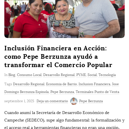
Inclusión Financiera en Acción:
como Pepe Berzunza ayudó a
transformar el Comercio Popular
In
Blog
,
Consumo Local
,
Desarrollo Regional
,
PYME
,
Social
,
Tecnología
Tags
Desarrollo Regional
,
Economia de Barrio
,
Inclusion Financiera
,
Jose
Domingo Berzunza Espinola
,
Pepe Berzunza
,
Terminales Punto de Venta
septiembre 1, 2025
Deja un comentario
Pepe Berzunza
Cuando asumí la Secretaría de Desarrollo Económico de
Campeche (SEDECO), supe algo fundamental: la formalización y
el acceso real a herramientas financieras no eran una opción,