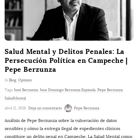
Salud Mental y Delitos Penales: La
Persecución Política en Campeche |
Pepe Berzunza
In
Blog
,
Opinion
Tags
José Berzunza
,
Jose Domingo Berzunza Espinola
,
Pepe Berzunza
,
SaludMental
abril 12, 2026
Deja un comentario
Pepe Berzunza
Análisis de Pepe Berzunza sobre la vulneración de datos
sensibles y cómo la entrega ilegal de expedientes clínicos
constituye un delito penal en Campeche. La Salud Mental como