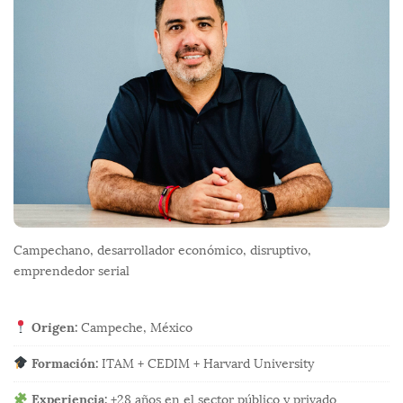
o
t
e
r
Campechano, desarrollador económico, disruptivo,
emprendedor serial
Origen:
Campeche, México
Formación:
ITAM + CEDIM + Harvard University
Experiencia:
+28 años en el sector público y privado