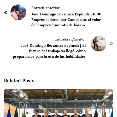
P
Entrada anterior:
o
José Domingo Berzunza Espínola | 1000
Emprendedores por Campeche: el valor
s
del emprendimiento de barrio
t
N
Entrada siguiente:
a
José Domingo Berzunza Espínola | El
v
futuro del trabajo ya llegó: cómo
i
prepararnos para la era de las habilidades
g
a
t
Related Posts:
i
o
n