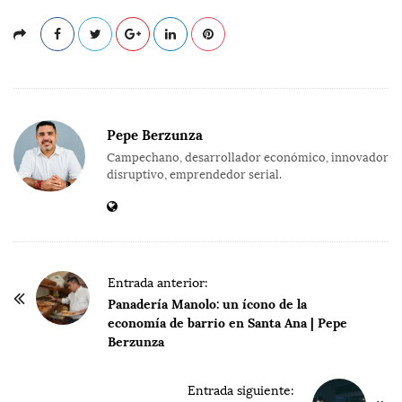
Pepe Berzunza
Campechano, desarrollador económico, innovador
disruptivo, emprendedor serial.
P
Entrada anterior:
o
Panadería Manolo: un ícono de la
economía de barrio en Santa Ana | Pepe
s
Berzunza
t
N
Entrada siguiente: