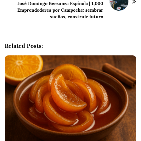
a
José Domingo Berzunza Espínola | 1,000
v
Emprendedores por Campeche: sembrar
i
sueños, construir futuro
g
a
t
Related Posts:
i
o
n