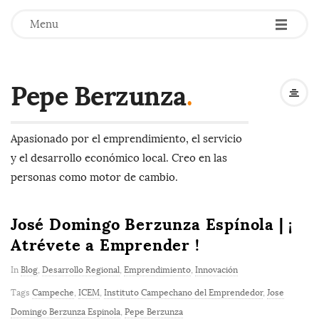
-
-
-
Menu
Pepe Berzunza
.
Apasionado por el emprendimiento, el servicio
y el desarrollo económico local. Creo en las
personas como motor de cambio.
José Domingo Berzunza Espínola | ¡
Atrévete a Emprender !
In
Blog
,
Desarrollo Regional
,
Emprendimiento
,
Innovación
Tags
Campeche
,
ICEM
,
Instituto Campechano del Emprendedor
,
Jose
Domingo Berzunza Espinola
,
Pepe Berzunza