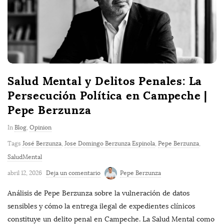
Salud Mental y Delitos Penales: La
Persecución Política en Campeche |
Pepe Berzunza
In
Blog
,
Opinion
Tags
José Berzunza
,
Jose Domingo Berzunza Espinola
,
Pepe Berzunza
,
SaludMental
abril 12, 2026
Deja un comentario
Pepe Berzunza
Análisis de Pepe Berzunza sobre la vulneración de datos
sensibles y cómo la entrega ilegal de expedientes clínicos
constituye un delito penal en Campeche. La Salud Mental como