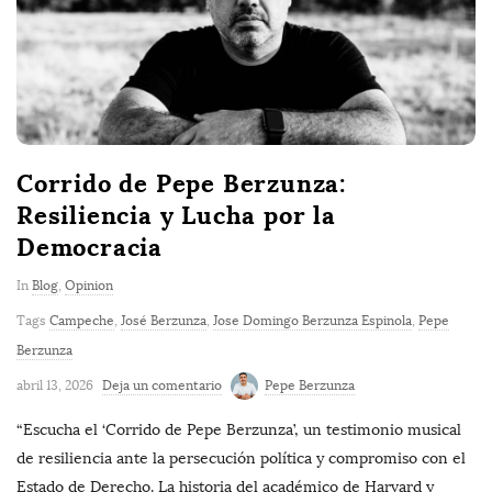
Corrido de Pepe Berzunza:
Resiliencia y Lucha por la
Democracia
In
Blog
,
Opinion
Tags
Campeche
,
José Berzunza
,
Jose Domingo Berzunza Espinola
,
Pepe
Berzunza
abril 13, 2026
Deja un comentario
Pepe Berzunza
“Escucha el ‘Corrido de Pepe Berzunza’, un testimonio musical
de resiliencia ante la persecución política y compromiso con el
Estado de Derecho. La historia del académico de Harvard y