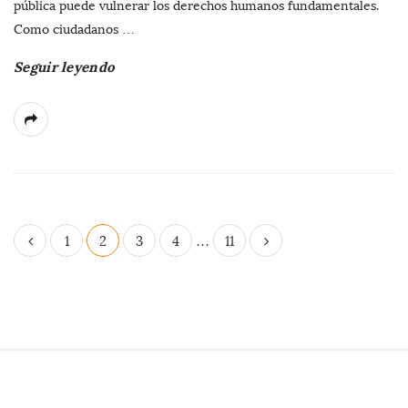
pública puede vulnerar los derechos humanos fundamentales.
Como ciudadanos
…
Seguir leyendo
P
1
2
3
4
…
11
a
g
i
n
a
S
c
i
i