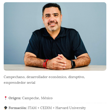
o
o
t
e
r
Campechano, desarrollador económico, disruptivo,
emprendedor serial
Origen:
Campeche, México
Formación:
ITAM + CEDIM + Harvard University