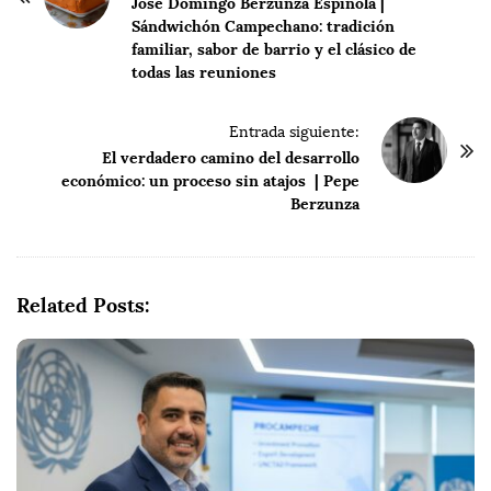
o
José Domingo Berzunza Espínola |
Sándwichón Campechano: tradición
s
familiar, sabor de barrio y el clásico de
t
todas las reuniones
N
a
Entrada siguiente:
v
El verdadero camino del desarrollo
i
económico: un proceso sin atajos | Pepe
Berzunza
g
a
t
i
Related Posts:
o
n