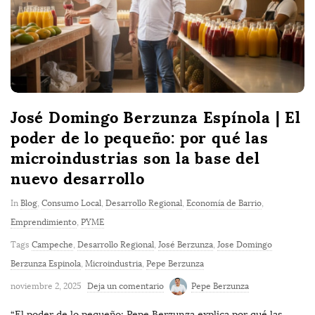
José Domingo Berzunza Espínola | El
poder de lo pequeño: por qué las
microindustrias son la base del
nuevo desarrollo
In
Blog
,
Consumo Local
,
Desarrollo Regional
,
Economía de Barrio
,
Emprendimiento
,
PYME
Tags
Campeche
,
Desarrollo Regional
,
José Berzunza
,
Jose Domingo
Berzunza Espinola
,
Microindustria
,
Pepe Berzunza
noviembre 2, 2025
Deja un comentario
Pepe Berzunza
“El poder de lo pequeño: Pepe Berzunza explica por qué las