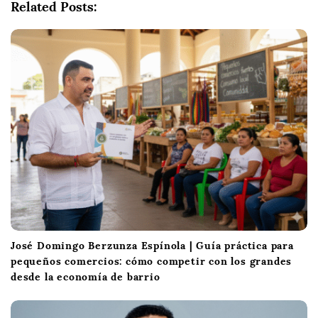
Related Posts:
t
i
o
n
José Domingo Berzunza Espínola | Guía práctica para
pequeños comercios: cómo competir con los grandes
desde la economía de barrio