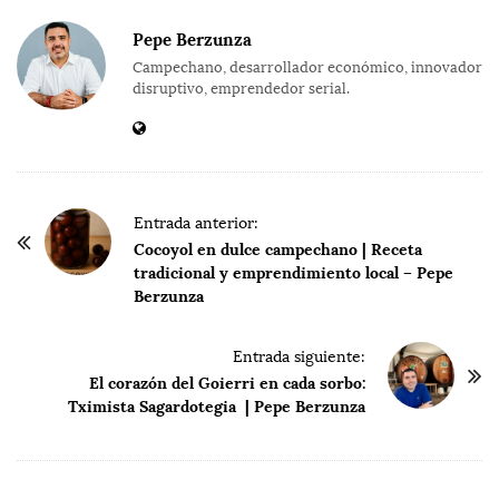
Pepe Berzunza
Campechano, desarrollador económico, innovador
disruptivo, emprendedor serial.
P
Entrada anterior:
o
Cocoyol en dulce campechano | Receta
tradicional y emprendimiento local – Pepe
s
Berzunza
t
N
Entrada siguiente:
a
El corazón del Goierri en cada sorbo:
v
Tximista Sagardotegia | Pepe Berzunza
i
g
a