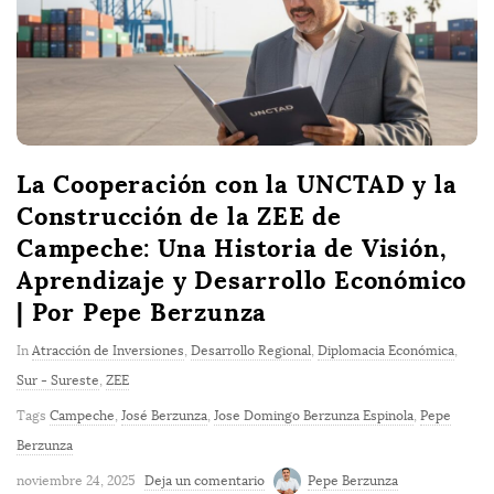
La Cooperación con la UNCTAD y la
Construcción de la ZEE de
Campeche: Una Historia de Visión,
Aprendizaje y Desarrollo Económico
| Por Pepe Berzunza
In
Atracción de Inversiones
,
Desarrollo Regional
,
Diplomacia Económica
,
Sur - Sureste
,
ZEE
Tags
Campeche
,
José Berzunza
,
Jose Domingo Berzunza Espinola
,
Pepe
Berzunza
noviembre 24, 2025
Deja un comentario
Pepe Berzunza