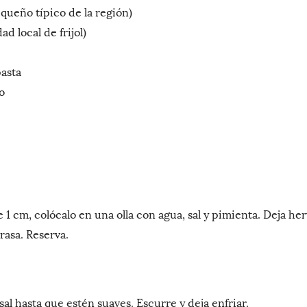
equeño típico de la región)
d local de frijol)
pasta
o
 1 cm, colócalo en una olla con agua, sal y pimienta. Deja her
rasa. Reserva.
 sal hasta que estén suaves. Escurre y deja enfriar.