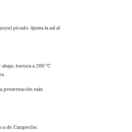
puyul picado. Ajusta la sal al
r abajo, hornea a 200 °C
es.
na presentación más
mica de Campeche.