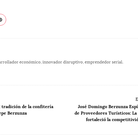
rollador económico, innovador disruptivo, emprendedor serial.
:
E
 tradición de la confitería
José Domingo Berzunza Espín
epe Berzunza
de Proveedores Turísticos: La
fortaleció la competitiv