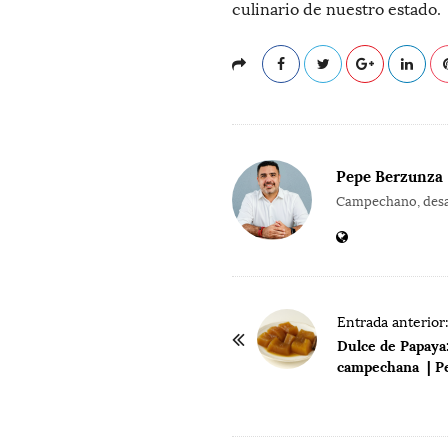
culinario de nuestro estado.
Pepe Berzunza
Campechano, desar
P
Entrada anterior
o
Dulce de Papaya:
campechana | P
s
t
N