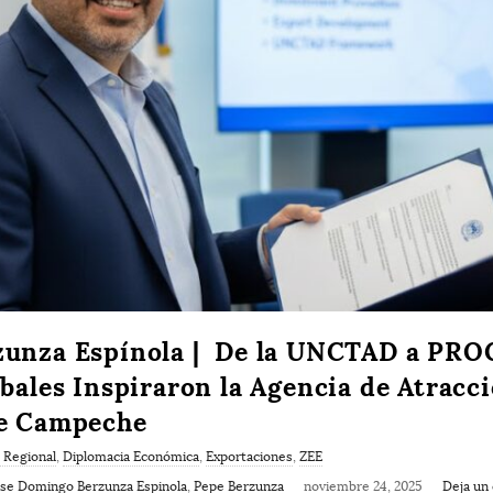
zunza Espínola | De la UNCTAD a P
bales Inspiraron la Agencia de Atracc
de Campeche
 Regional
,
Diplomacia Económica
,
Exportaciones
,
ZEE
ose Domingo Berzunza Espinola
,
Pepe Berzunza
noviembre 24, 2025
Deja un