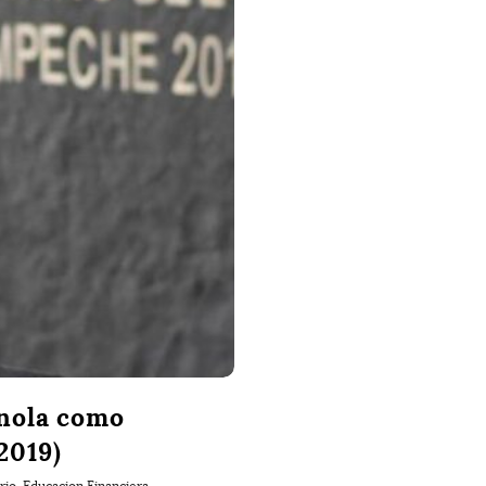
ínola como
2019)
rio
,
Educacion Financiera
,