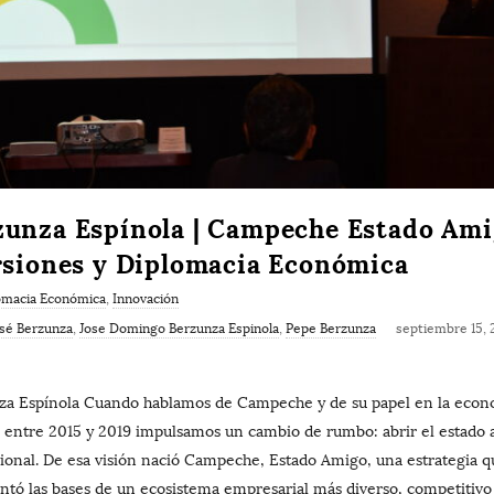
unza Espínola | Campeche Estado Amig
ersiones y Diplomacia Económica
omacia Económica
,
Innovación
sé Berzunza
,
Jose Domingo Berzunza Espinola
,
Pepe Berzunza
septiembre 15, 
za Espínola Cuando hablamos de Campeche y de su papel en la econo
 entre 2015 y 2019 impulsamos un cambio de rumbo: abrir el estado a
cional. De esa visión nació Campeche, Estado Amigo, una estrategia q
entó las bases de un ecosistema empresarial más diverso, competitiv