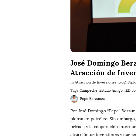
José Domingo Berz
Atracción de Inv
In
Atracción de Inversiones
,
Blog
,
Dipl
Tags
Campeche
,
Estado Amigo
,
IED
,
Jo
Pepe Berzunza
Por José Domingo “Pepe” Berzun
piensa en petróleo. Sin embargo,
privada y la cooperación interna
atracción de inversiones y que s