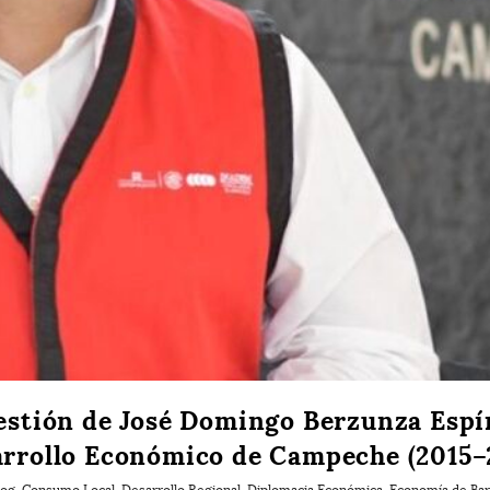
gestión de José Domingo Berzunza Esp
arrollo Económico de Campeche (2015–
log
,
Consumo Local
,
Desarrollo Regional
,
Diplomacia Económica
,
Economía de Bar