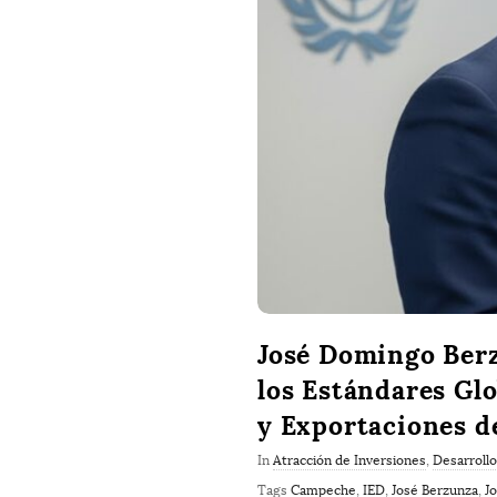
José Domingo Ber
los Estándares Glo
y Exportaciones 
In
Atracción de Inversiones
,
Desarrollo
Tags
Campeche
,
IED
,
José Berzunza
,
J